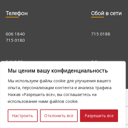
Телефон
Cбой в сети
606 1840
715 0188
715 0180
E-N 9.00 -
24h
16.00, R 9.00 -
Мы ценим вашу конфиденциальность
14.00
Мы используем файлы cookie для улучшения вашего
опыта, персонализации контента и анализа трафика.
Нажав «Разрешить все», вы соглашаетесь на
использование нами файлов cookie.
Настроить
Отклонить все
Разрешить все