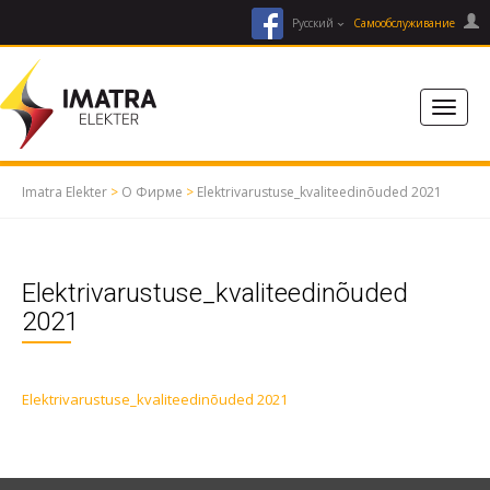
facebook
Русский
Cамообслуживание
Imatra Elekter
>
О Фирме
>
Elektrivarustuse_kvaliteedinõuded 2021
Elektrivarustuse_kvaliteedinõuded
2021
Elektrivarustuse_kvaliteedinõuded 2021