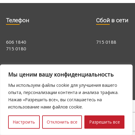
Телефон
Cбой в сети
606 1840
715 0188
715 0180
E-N 9.00 -
24h
Мы ценим вашу конфиденциальность
16.00, R 9.00 -
14.00
Мы используем файлы cookie для улучшения вашего
опыта, персонализации контента и анализа трафика.
Нажав «Разрешить все», вы соглашаетесь на
использование нами файлов cookie.
Настроить
Отклонить все
Разрешить все