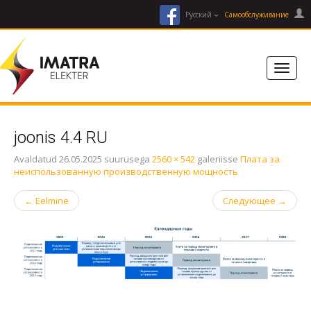
facebook
Русский
Cамообслуживание
joonis 4.4 RU
Avaldatud
26.05.2025
suurusega
2560 × 542
galeriisse
Плата за
неиспользованную производственную мощность
←
Eelmine
Следующее
→