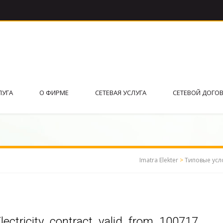
ЛУГА
О ФИРМЕ
СЕТЕВАЯ УСЛУГА
СЕТЕВОЙ ДОГО
Imatra Elekter
>
Типовые усл
lectricity_contract_valid_from_100717