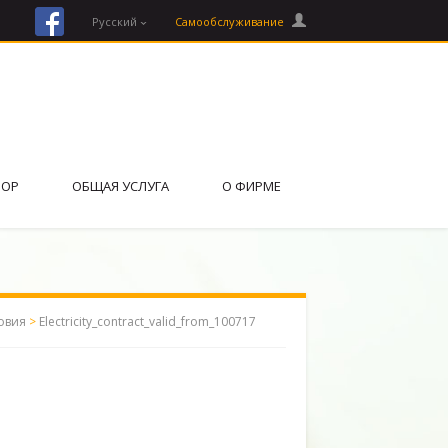
facebook
Русский
Cамообслуживание
ВОР
ОБЩАЯ УСЛУГА
О ФИРМЕ
овия
>
Electricity_contract_valid_from_100717