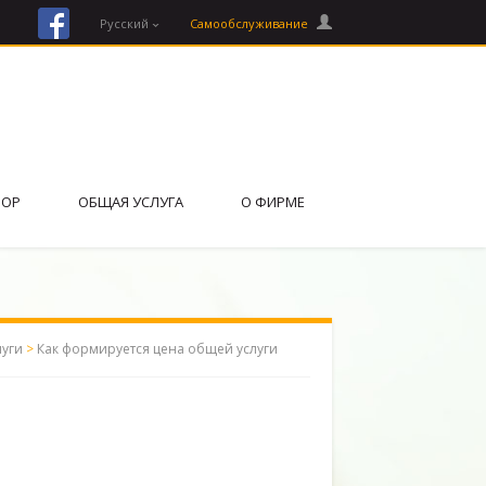
facebook
Русский
Cамообслуживание
ВОР
ОБЩАЯ УСЛУГА
О ФИРМЕ
луги
>
Как формируется цена общей услуги