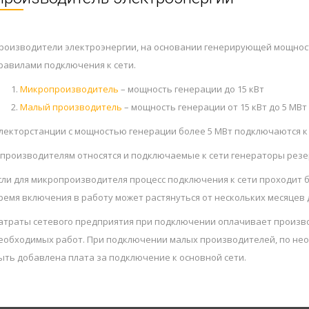
роизводители электроэнергии, на основании генерирующей мощност
равилами подключения к сети.
Микропроизводитель
– мощность генерации до 15 кВт
Малый производитель
– мощность генерации от 15 кВт до 5 МВт
лекторстанции с мощностью генерации более 5 МВт подключаются к ос
 производителям относятся и подключаемые к сети генераторы резе
сли для микропроизводителя процесс подключения к сети проходит 
ремя включения в работу может растянуться от нескольких месяцев д
атраты сетевого предприятия при подключении оплачивает произво
еобходимых работ. При подключении малых производителей, по нео
ыть добавлена плата за подключение к основной сети.