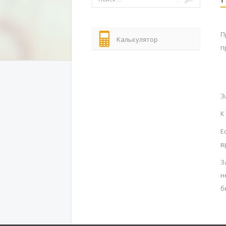
П
Kалькулятор
п
Э
К
Е
в
З
н
б