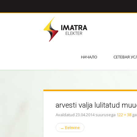
НАЧАЛО
СЕТЕВАЯ УС
arvesti valja lulitatud muu
Avaldatud
23.04.2014
suurusega
122 × 38
ga
←
Eelmine