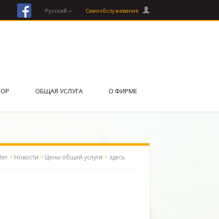
facebook
Русский
Cамообслуживание
ВОР
ОБЩАЯ УСЛУГА
О ФИРМЕ
ter
>
Новости
>
Цены общей услуги
>
здесь