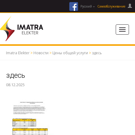
facebook
Русский
Cамообслуживание
Imatra Elekter
>
Новости
>
Цены общей услуги
>
здесь
здесь
08.12.2025