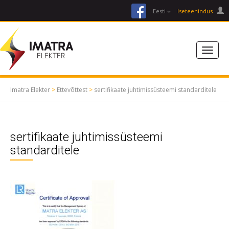
facebook
Eesti
Iseteenindus
Imatra Elekter
>
Ettevõttest
>
sertifikaate juhtimissüsteemi standarditele
sertifikaate juhtimissüsteemi
standarditele