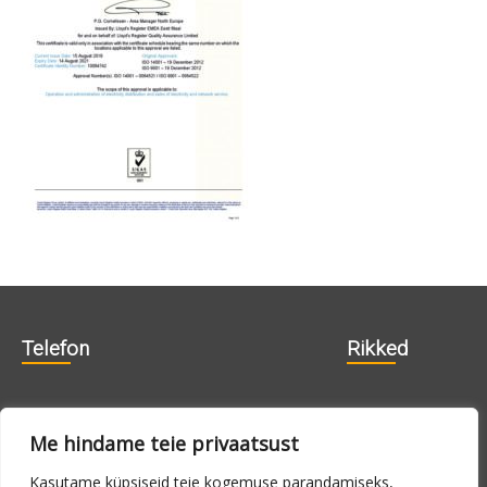
Telefon
Rikked
606 1840
715 0188
Me hindame teie privaatsust
715 0180
Kasutame küpsiseid teie kogemuse parandamiseks,