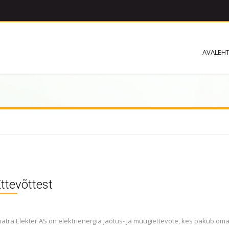
AVALEH
ttevõttest
matra Elekter AS on elektrienergia jaotus- ja müügiettevõte, kes pakub oma k