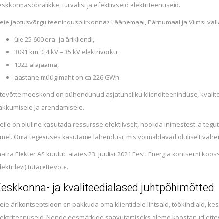
eskkonnasõbralikke, turvalisi ja efektiivseid elektriteenuseid.
eie jaotusvõrgu teeninduspiirkonnas Läänemaal, Pärnumaal ja Viimsi vall
üle 25 600 era- ja ärikliendi,
3091 km 0,4 kV – 35 kV elektrivõrku,
1322 alajaama,
aastane müügimaht on ca 226 GWh
ttevõtte meeskond on pühendunud asjatundliku klienditeeninduse, kvalit
akkumisele ja arendamisele.
eile on oluline kasutada ressursse efektiivselt, hoolida inimestest ja t
imel. Oma tegevuses kasutame lahendusi, mis võimaldavad oluliselt vähe
matra Elekter AS kuulub alates 23. juulist 2021 Eesti Energia kontserni koos
lektrilevi) tütarettevõte.
eskkonna- ja kvaliteedialased juhtpõhimõtted
eie ärikontseptsioon on pakkuda oma klientidele lihtsaid, töökindlaid, kesk
lektriteenuseid. Nende eesmärkide saavutamiseks oleme koostanud ettev