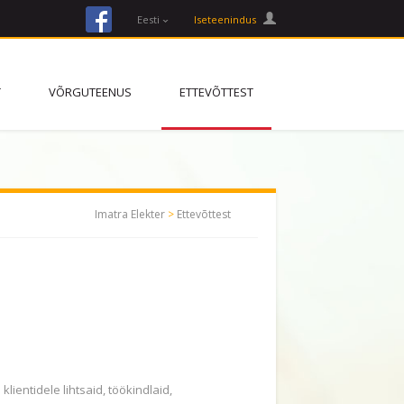
facebook
Eesti
Iseteenindus
T
VÕRGUTEENUS
ETTEVÕTTEST
Imatra Elekter
>
Ettevõttest
lientidele lihtsaid, töökindlaid,