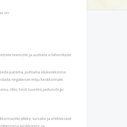
as on:
eetsete teenuste ja uudsete e-lahenduste
egutseda parema, puhtama elukeskkonna
ndada negatiivset mõju keskkonnale.
seisu, olles Eesti suurima jaotusvõrgu
konnasõbralikke, turvalisi ja efektiivseid
õttesisese keskkonna- ja