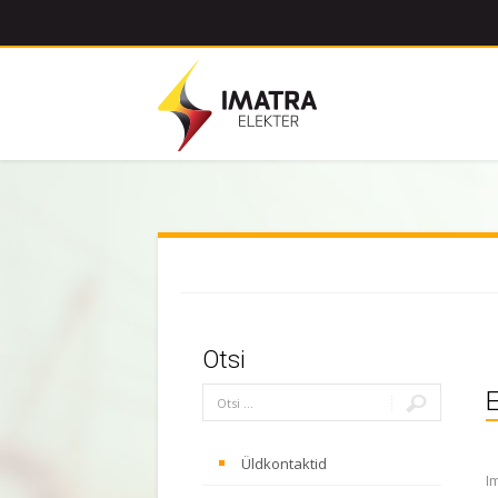
Otsi
E
Üldkontaktid
I