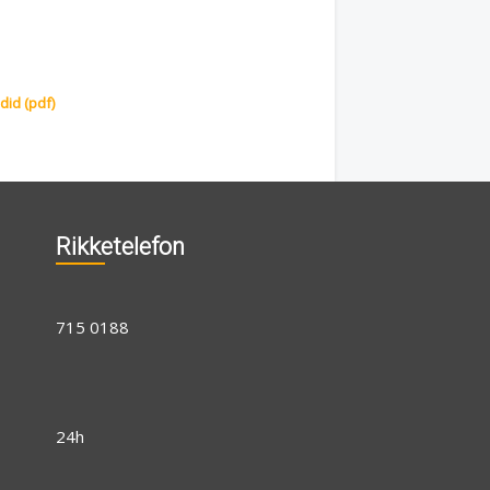
did (pdf)
Rikketelefon
715 0188
24h