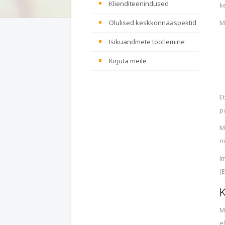
Klienditeenindused
k
Olulised keskkonnaaspektid
M
Isikuandmete töötlemine
Kirjuta meile
E
p
M
n
I
(E
K
M
e