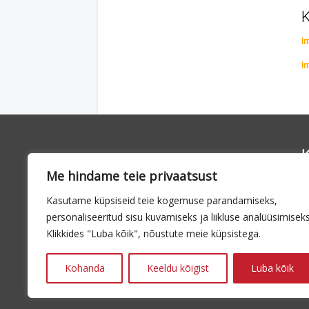
K
I
I
K
Me hindame teie privaatsust
Kasutame küpsiseid teie kogemuse parandamiseks,
6
personaliseeritud sisu kuvamiseks ja liikluse analüüsimiseks
7
Klikkides "Luba kõik", nõustute meie küpsistega.
Kohanda
Keeldu kõigist
Luba kõik
E
1