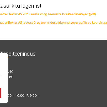
asulikku lugemist
matra Elekter AS 2025. aasta võrguteenuste kvaliteedinäitajad (pdf)
matra Elekter AS jaotusvõrgu teeninduspiirkonna geograafilised koordinaa
lienditeenindus
06 1840
.
15 0180
-N 9.00 - 16.00, R 9.00 -
4.00