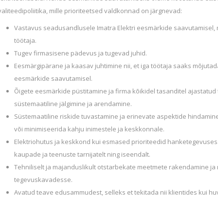
valiteedipoliitika, mille prioriteetsed valdkonnad on järgnevad:
Vastavus seadusandlusele Imatra Elektri eesmärkide saavutamisel, mil
töötaja.
Tugev firmasisene pädevus ja tugevad juhid.
Eesmärgipärane ja kaasav juhtimine nii, et iga töötaja saaks mõjut
eesmärkide saavutamisel.
Õigete eesmärkide püstitamine ja firma kõikidel tasanditel ajastatu
süstemaatiline jälgimine ja arendamine.
Süstemaatiline riskide tuvastamine ja erinevate aspektide hindamin
või minimiseerida kahju inimestele ja keskkonnale.
Elektriohutus ja keskkond kui esmased prioriteedid hanketegevuses
kaupade ja teenuste tarnijatelt ning iseendalt.
Tehniliselt ja majanduslikult otstarbekate meetmete rakendamine ja
tegevuskavadesse.
Avatud teave edusammudest, selleks et tekitada nii klientides kui hu