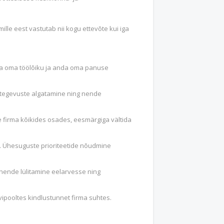
le eest vastutab nii kogu ettevõte kui iga
ada oma töölõiku ja anda oma panuse
d tegevuste algatamine ning nende
e firma kõikides osades, eesmärgiga vältida
. Ühesuguste prioriteetide nõudmine
 nende lülitamine eelarvesse ning
vipooltes kindlustunnet firma suhtes.