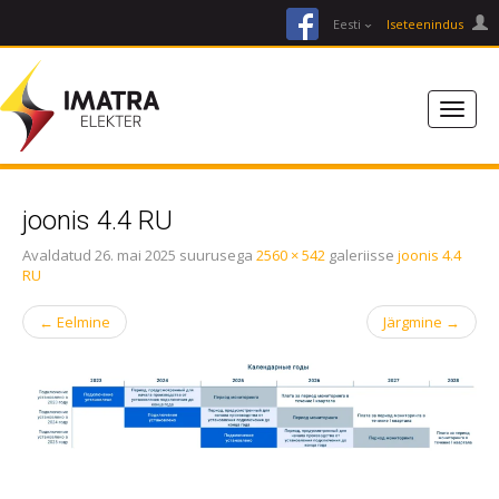
facebook
Eesti
Iseteenindus
joonis 4.4 RU
Avaldatud
26. mai 2025
suurusega
2560 × 542
galeriisse
joonis 4.4
RU
←
Eelmine
Järgmine
→