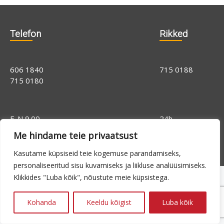
Telefon
Rikked
606 1840
715 0188
715 0180
E-N 9.00 -
24h
16.00, R 9.00 -
Me hindame teie privaatsust
14.00
Kasutame küpsiseid teie kogemuse parandamiseks,
personaliseeritud sisu kuvamiseks ja liikluse analüüsimiseks.
Klikkides "Luba kõik", nõustute meie küpsistega.
Kohanda
Keeldu kõigist
Luba kõik