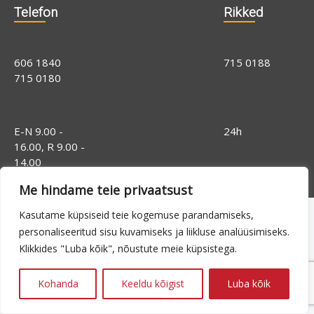
Telefon
Rikked
606 1840
715 0188
715 0180
E-N 9.00 -
24h
16.00, R 9.00 -
14.00
Me hindame teie privaatsust
Kasutame küpsiseid teie kogemuse parandamiseks,
personaliseeritud sisu kuvamiseks ja liikluse analüüsimiseks.
Klikkides "Luba kõik", nõustute meie küpsistega.
Kohanda
Keeldu kõigist
Luba kõik