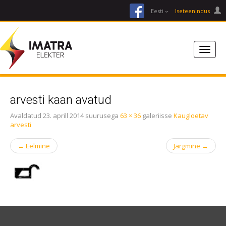
facebook
Eesti
Iseteenindus
arvesti kaan avatud
Avaldatud
23. aprill 2014
suurusega
63 × 36
galeriisse
Kaugloetav
arvesti
←
Eelmine
Järgmine
→