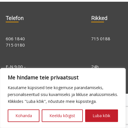
Telefon
Rikked
606 1840
715 0188
715 0180
E-N 9.00 -
24h
16.00, R 9.00 -
Me hindame teie privaatsust
14.00
Kasutame küpsiseid teie kogemuse parandamiseks,
personaliseeritud sisu kuvamiseks ja liikluse analüüsimiseks.
Klikkides "Luba kõik", nõustute meie küpsistega.
Kohanda
Keeldu kõigist
Luba kõik