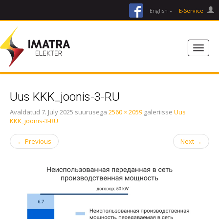
facebook
English
E-Service
Uus KKK_joonis-3-RU
Avaldatud
7. July 2025
suurusega
2560 × 2059
galeriisse
Uus
KKK_joonis-3-RU
←
Previous
Next
→