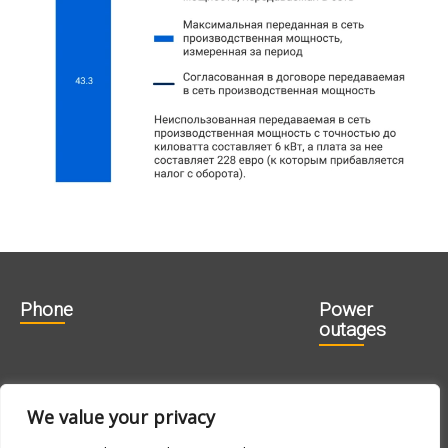
Phone
Power
outages
606 1840
715 0188
We value your privacy
715 0180