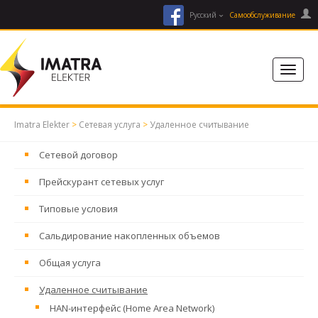
facebook
Русский
Cамообслуживание
Imatra Elekter
>
Сетевая услуга
>
Удаленное считывание
Сетевой договор
Прейскурант сетевых услуг
Типовые условия
Сальдирование накопленных объемов
Общая услуга
Удаленное считывание
HAN-интерфейс (Home Area Network)