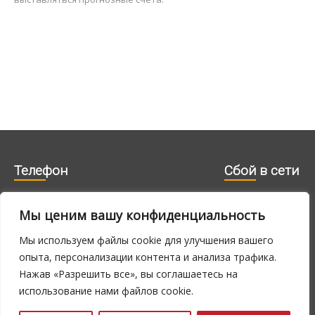
Телефон
Cбой в сети
Мы ценим вашу конфиденциальность
606 1840
715 0188
715 0180
Мы используем файлы cookie для улучшения вашего
опыта, персонализации контента и анализа трафика.
Нажав «Разрешить все», вы соглашаетесь на
E-N 9.00 -
24h
использование нами файлов cookie.
16.00, R 9.00 -