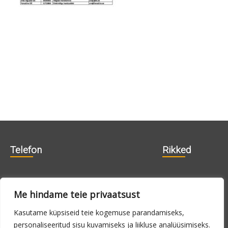
Telefon
Rikked
606 1840
715 0188
Me hindame teie privaatsust
715 0180
Kasutame küpsiseid teie kogemuse parandamiseks,
personaliseeritud sisu kuvamiseks ja liikluse analüüsimiseks.