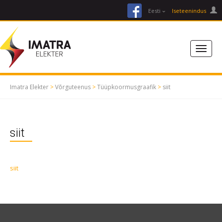
facebook
Eesti
Iseteenindus
Imatra Elekter
>
Võrguteenus
>
Tüüpkoormusgraafik
>
siit
siit
siit