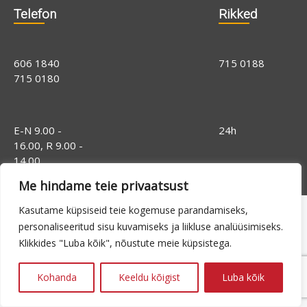
Telefon
Rikked
606 1840
715 0188
715 0180
E-N 9.00 -
24h
16.00, R 9.00 -
14.00
Me hindame teie privaatsust
Kasutame küpsiseid teie kogemuse parandamiseks,
personaliseeritud sisu kuvamiseks ja liikluse analüüsimiseks.
Klikkides "Luba kõik", nõustute meie küpsistega.
Kohanda
Keeldu kõigist
Luba kõik