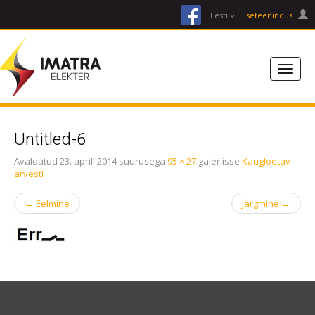
facebook
Eesti
Iseteenindus
Untitled-6
Avaldatud
23. aprill 2014
suurusega
95 × 27
galeriisse
Kaugloetav
arvesti
←
Eelmine
Järgmine
→