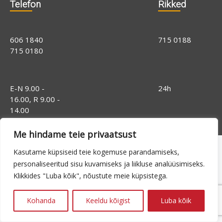
Telefon
Rikked
606 1840
715 0188
715 0180
E-N 9.00 -
24h
16.00, R 9.00 -
14.00
Me hindame teie privaatsust
Kasutame küpsiseid teie kogemuse parandamiseks,
personaliseeritud sisu kuvamiseks ja liikluse analüüsimiseks.
Klikkides "Luba kõik", nõustute meie küpsistega.
Kohanda
Keeldu kõigist
Luba kõik