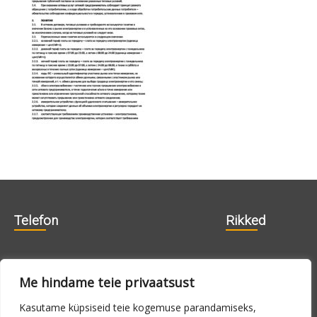
Telefon
Rikked
606 1840
715 0188
Me hindame teie privaatsust
715 0180
Kasutame küpsiseid teie kogemuse parandamiseks,