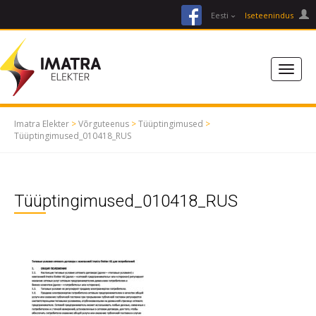
facebook
Eesti
Iseteenindus
Imatra Elekter
>
Võrguteenus
>
Tüüptingimused
>
Tüüptingimused_010418_RUS
Tüüptingimused_010418_RUS