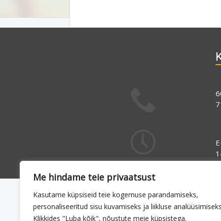
K
6
7
E
1
Me hindame teie privaatsust
Kasutame küpsiseid teie kogemuse parandamiseks,
personaliseeritud sisu kuvamiseks ja liikluse analüüsimiseks
Klikkides "Luba kõik", nõustute meie küpsistega.