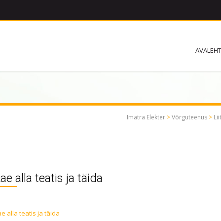
AVALEH
Imatra Elekter
>
Võrguteenus
>
Li
ae alla teatis ja täida
e alla teatis ja täida