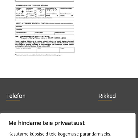
Telefon
Rikked
606 1840
715 0188
Me hindame teie privaatsust
715 0180
Kasutame küpsiseid teie kogemuse parandamiseks,