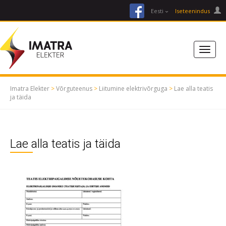
facebook
Eesti
Iseteenindus
Imatra Elekter
>
Võrguteenus
>
Liitumine elektrivõrguga
>
Lae alla teatis
ja täida
Lae alla teatis ja täida