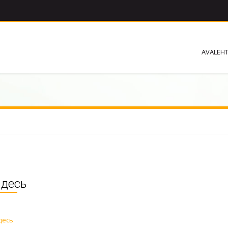
AVALEH
здесь
десь