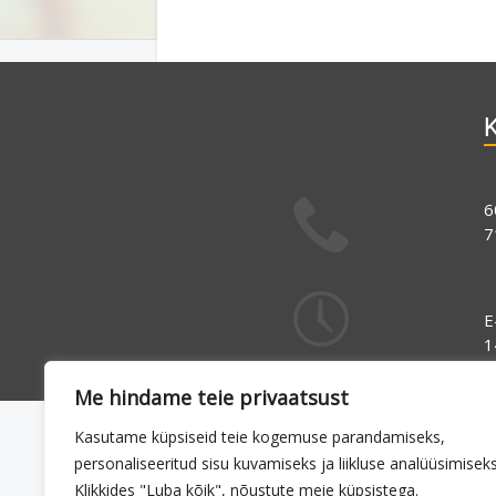
K
6
7
E
1
Me hindame teie privaatsust
Kasutame küpsiseid teie kogemuse parandamiseks,
personaliseeritud sisu kuvamiseks ja liikluse analüüsimiseks
Klikkides "Luba kõik", nõustute meie küpsistega.