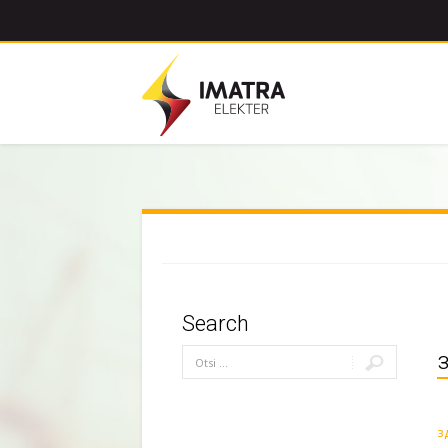
Search
з