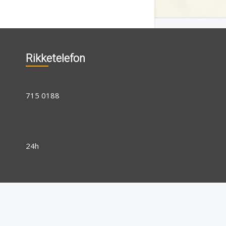
Rikketelefon
715 0188
24h