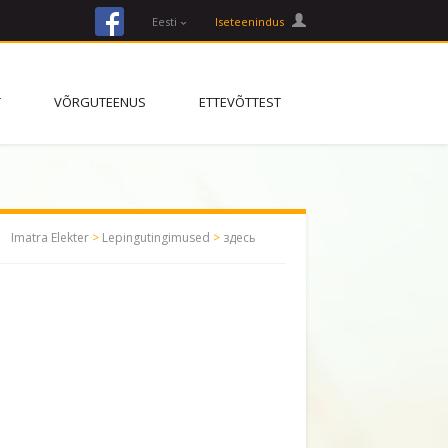
facebook
Eesti
Iseteenindus
T
VÕRGUTEENUS
ETTEVÕTTEST
Imatra Elekter
>
Lepingutingimused
>
здесь