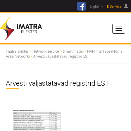
facebook
English
E-Service
Imatra Elekter
>
Network service
>
Smart meter
>
HAN interface (Home
Area Network)
>
Arvesti väljastatavad registrid EST
Arvesti väljastatavad registrid EST