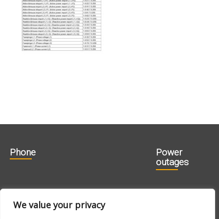
Phone
Power
outages
606 1840
715 0188
We value your privacy
715 0180