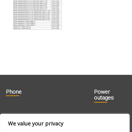
Phone
Power
outages
606 1840
715 0188
We value your privacy
715 0180