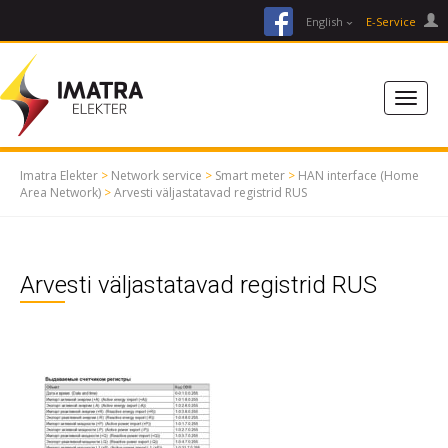
facebook
English
E-Service
Imatra Elekter
>
Network service
>
Smart meter
>
HAN interface (Home
Area Network)
>
Arvesti väljastatavad registrid RUS
Arvesti väljastatavad registrid RUS