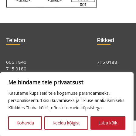
Telefon
Rikked
606 1840
715 0188
715 0180
Me hindame teie privaatsust
E-N 9.00 -
24h
Kasutame küpsiseid teie kogemuse parandamiseks,
16.00, R 9.00 -
personaliseeritud sisu kuvamiseks ja liikluse analüüsimiseks.
14.00
Klikkides "Luba kõik", nõustute meie küpsistega.
Kohanda
Keeldu kõigist
Luba kõik