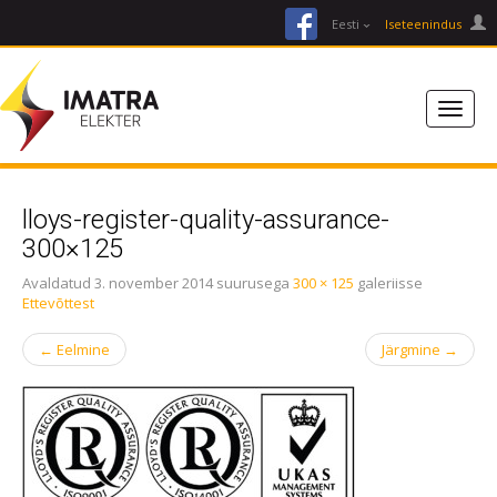
facebook
Eesti
Iseteenindus
lloys-register-quality-assurance-
300×125
Avaldatud
3. november 2014
suurusega
300 × 125
galeriisse
Ettevõttest
←
Eelmine
Järgmine
→