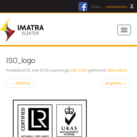
facebook
Eesti
Iseteenindus
ISO_logo
Avaldatud
25. mai 2018
suurusega
286 × 200
galeriisse
Ettevõttest
←
Eelmine
Järgmine
→