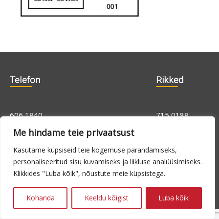
Telefon
Rikked
606 1840
715 0188
715 0180
Me hindame teie privaatsust
Kasutame küpsiseid teie kogemuse parandamiseks,
personaliseeritud sisu kuvamiseks ja liikluse analüüsimiseks.
E-N 9.00 -
24h
16.00, R 9.00 -
Klikkides "Luba kõik", nõustute meie küpsistega.
14.00
Kohanda
Keeldu kõigist
Luba kõik