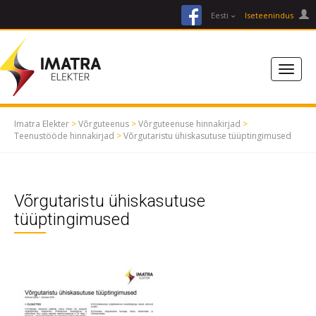
facebook
Eesti
Iseteenindus
Imatra Elekter
>
Võrguteenus
>
Võrguteenuse hinnakirjad
>
Teenustööde hinnakirjad
>
Võrgutaristu ühiskasutuse tüüptingimused
Võrgutaristu ühiskasutuse
tüüptingimused