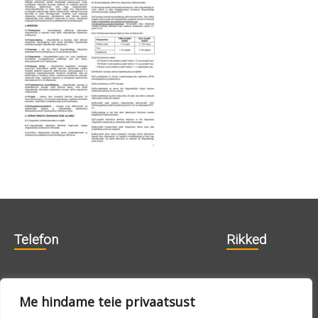
Telefon
Rikked
606 1840
715 0188
Me hindame teie privaatsust
715 0180