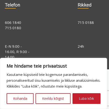
Telefon
Rikked
606 1840
715 0188
715 0180
E-N 9.00 -
24h
16.00, R 9.00 -
14.00
Me hindame teie privaatsust
Kasutame küpsiseid teie kogemuse parandamiseks,
personaliseeritud sisu kuvamiseks ja liikluse analüüsimiseks.
Klikkides "Luba kõik", nõustute meie küpsistega.
Kohanda
Keeldu kõigist
Luba kõik