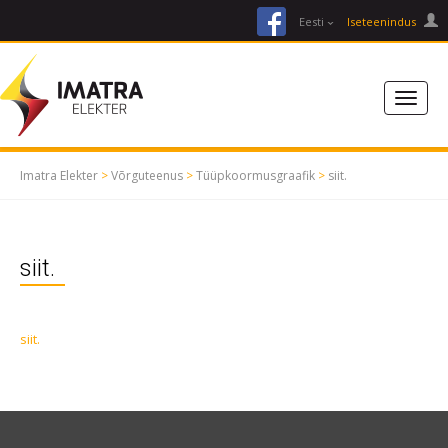
facebook
Eesti
Iseteenindus
Imatra Elekter
>
Võrguteenus
>
Tüüpkoormusgraafik
>
siit.
siit.
siit.