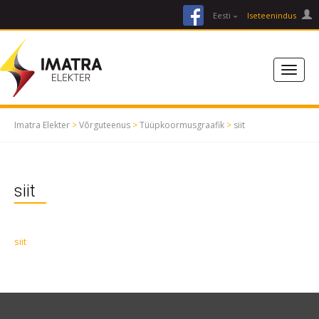
facebook
Eesti
Iseteenindus
Imatra Elekter
>
Võrguteenus
>
Tüüpkoormusgraafik
>
siit
siit
siit