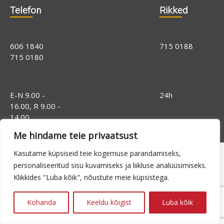
Telefon
Rikked
606 1840
715 0188
715 0180
E-N 9.00 -
24h
16.00, R 9.00 -
14.00
Me hindame teie privaatsust
Kasutame küpsiseid teie kogemuse parandamiseks,
personaliseeritud sisu kuvamiseks ja liikluse analüüsimiseks.
Klikkides "Luba kõik", nõustute meie küpsistega.
Kohanda
Keeldu kõigist
Luba kõik