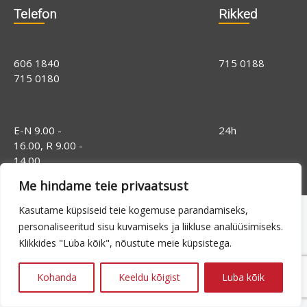
Telefon
Rikked
606 1840
715 0188
715 0180
E-N 9.00 -
24h
16.00, R 9.00 -
14.00
Me hindame teie privaatsust
Kasutame küpsiseid teie kogemuse parandamiseks,
personaliseeritud sisu kuvamiseks ja liikluse analüüsimiseks.
Klikkides "Luba kõik", nõustute meie küpsistega.
Kohanda
Keeldu kõigist
Luba kõik