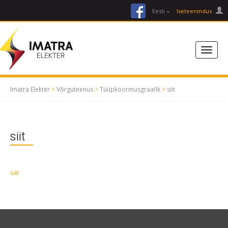
facebook
Eesti
Iseteenindus
Imatra Elekter
>
Võrguteenus
>
Tüüpkoormusgraafik
>
siit
siit
siit