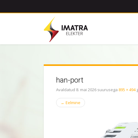
han-port
Avaldatud
8. mai 2026
suurusega
895 × 494
g
←
Eelmine