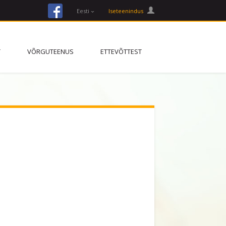
facebook
Eesti
Iseteenindus
T
VÕRGUTEENUS
ETTEVÕTTEST