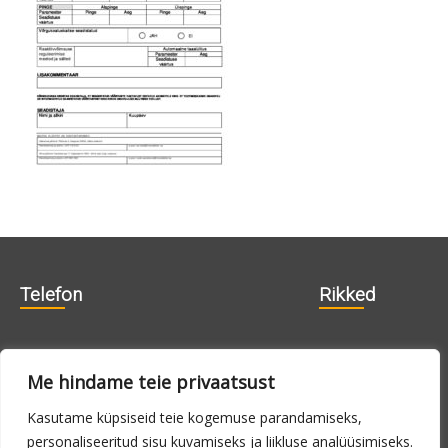
Telefon
Rikked
606 1840
715 0188
Me hindame teie privaatsust
715 0180
Kasutame küpsiseid teie kogemuse parandamiseks,
personaliseeritud sisu kuvamiseks ja liikluse analüüsimiseks.