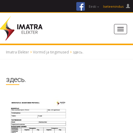
facebook
Eesti
Iseteenindus
Imatra Elekter
>
Vormid ja tingimused
>
здесь.
здесь.