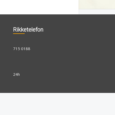
Rikketelefon
715 0188
24h