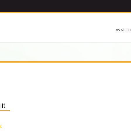
AVALEH
iit
it