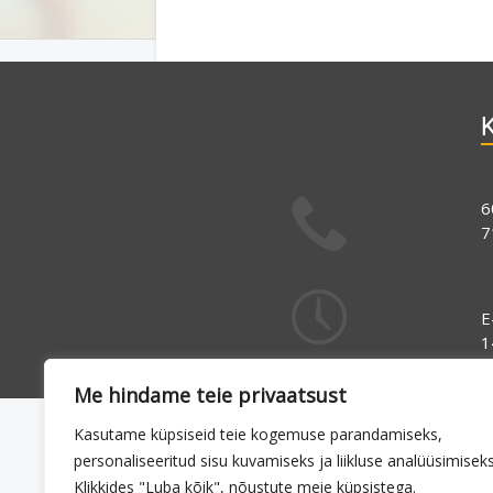
K
6
7
E
1
Me hindame teie privaatsust
Kasutame küpsiseid teie kogemuse parandamiseks,
personaliseeritud sisu kuvamiseks ja liikluse analüüsimiseks
Klikkides "Luba kõik", nõustute meie küpsistega.