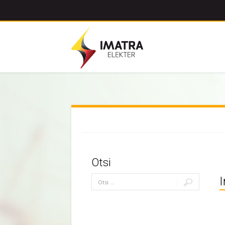
Otsi
I