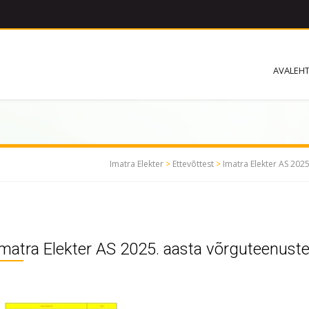
AVALEH
Imatra Elekter
>
Ettevõttest
>
Imatra Elekter AS 2025
matra Elekter AS 2025. aasta võrguteenuste 