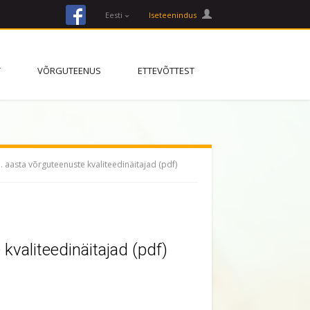
facebook
Eesti
Iseteenindus
T
VÕRGUTEENUS
ETTEVÕTTEST
. aasta võrguteenuste kvaliteedinäitajad (pdf)
kvaliteedinäitajad (pdf)