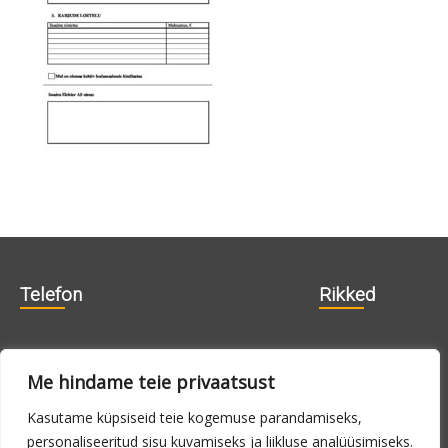
Telefon
Rikked
606 1840
715 0188
Me hindame teie privaatsust
715 0180
Kasutame küpsiseid teie kogemuse parandamiseks,
personaliseeritud sisu kuvamiseks ja liikluse analüüsimiseks.