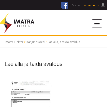
facebook
Eesti
Iseteenindus
Imatra Elekter
>
Kahjunõuded
>
Lae alla ja täida avaldus
Lae alla ja täida avaldus