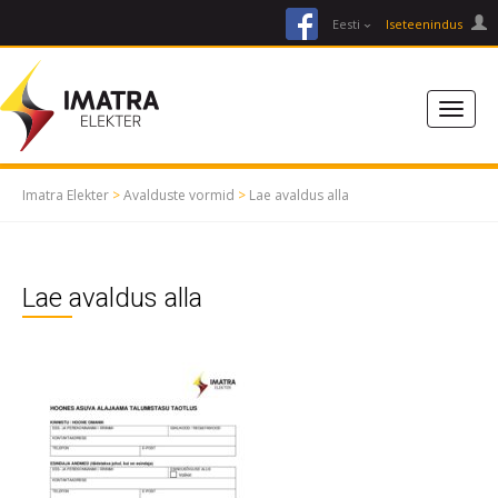
facebook
Eesti
Iseteenindus
Imatra Elekter
>
Avalduste vormid
>
Lae avaldus alla
Lae avaldus alla