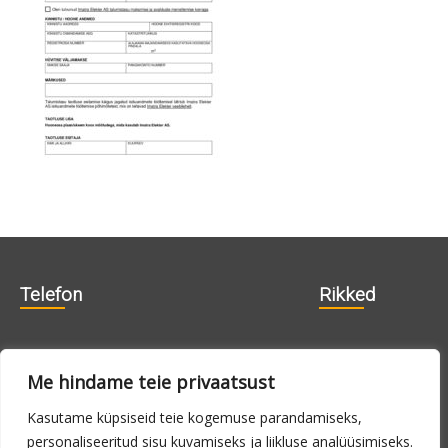
Telefon
Rikked
606 1840
715 0188
Me hindame teie privaatsust
715 0180
Kasutame küpsiseid teie kogemuse parandamiseks,
personaliseeritud sisu kuvamiseks ja liikluse analüüsimiseks.