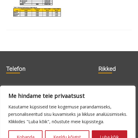
Telefon
Rikked
606 1840
715 0188
Me hindame teie privaatsust
715 0180
Kasutame küpsiseid teie kogemuse parandamiseks,
personaliseeritud sisu kuvamiseks ja liikluse analüüsimiseks.
E-N 9.00 -
24h
Klikkides "Luba kõik", nõustute meie küpsistega.
16.00, R 9.00 -
14.00
Kohanda
Keeldu kõigist
Luba kõik