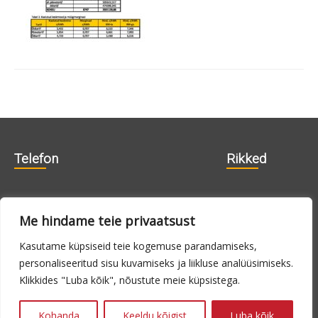
Telefon
Rikked
606 1840
715 0188
Me hindame teie privaatsust
715 0180
Kasutame küpsiseid teie kogemuse parandamiseks,
personaliseeritud sisu kuvamiseks ja liikluse analüüsimiseks.
E-N 9.00 -
24h
Klikkides "Luba kõik", nõustute meie küpsistega.
16.00, R 9.00 -
14.00
Kohanda
Keeldu kõigist
Luba kõik