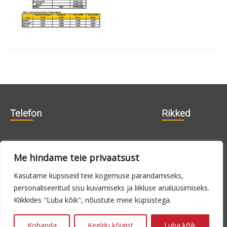
Telefon
Rikked
606 1840
715 0188
Me hindame teie privaatsust
715 0180
Kasutame küpsiseid teie kogemuse parandamiseks,
personaliseeritud sisu kuvamiseks ja liikluse analüüsimiseks.
E-N 9.00 -
24h
Klikkides "Luba kõik", nõustute meie küpsistega.
16.00, R 9.00 -
14.00
Kohanda
Keeldu kõigist
Luba kõik