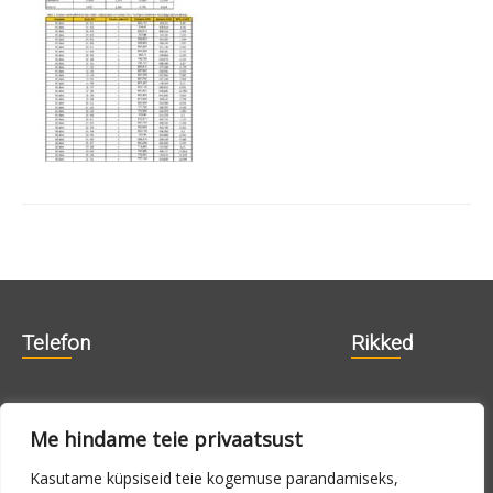
Telefon
Rikked
606 1840
715 0188
Me hindame teie privaatsust
715 0180
Kasutame küpsiseid teie kogemuse parandamiseks,