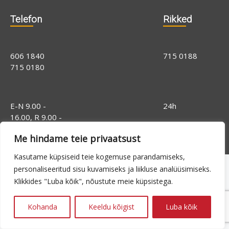
Telefon
Rikked
606 1840
715 0188
715 0180
E-N 9.00 -
24h
16.00, R 9.00 -
14.00
Me hindame teie privaatsust
Kasutame küpsiseid teie kogemuse parandamiseks,
personaliseeritud sisu kuvamiseks ja liikluse analüüsimiseks.
Klikkides "Luba kõik", nõustute meie küpsistega.
Kohanda
Keeldu kõigist
Luba kõik