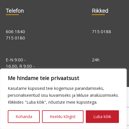
Telefon
Rikked
606 1840
715 0188
715 0180
E-N 9.00 -
24h
16.00, R 9.00 -
14.00
Me hindame teie privaatsust
Kasutame küpsiseid teie kogemuse parandamiseks,
personaliseeritud sisu kuvamiseks ja liikluse analüüsimiseks.
Klikkides "Luba kõik", nõustute meie küpsistega.
Kohanda
Keeldu kõigist
Luba kõik