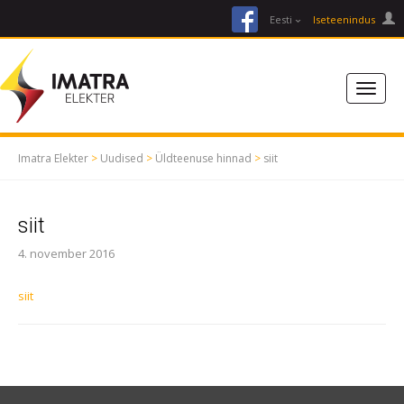
facebook
Eesti
Iseteenindus
Imatra Elekter
>
Uudised
>
Üldteenuse hinnad
>
siit
siit
4. november 2016
siit