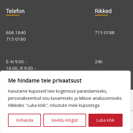
Telefon
Rikked
606 1840
715 0188
715 0180
E-N 9.00 -
24h
16.00, R 9.00 -
14.00
Me hindame teie privaatsust
Kasutame küpsiseid teie kogemuse parandamiseks,
personaliseeritud sisu kuvamiseks ja liikluse analüüsimiseks.
Klikkides "Luba kõik", nõustute meie küpsistega.
Kohanda
Keeldu kõigist
Luba kõik