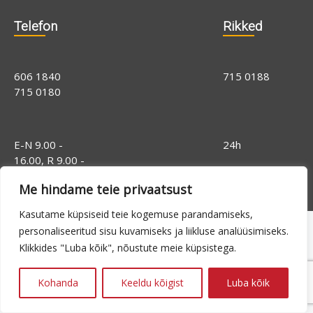
Telefon
Rikked
606 1840
715 0188
715 0180
E-N 9.00 -
24h
16.00, R 9.00 -
14.00
Me hindame teie privaatsust
Kasutame küpsiseid teie kogemuse parandamiseks,
personaliseeritud sisu kuvamiseks ja liikluse analüüsimiseks.
Klikkides "Luba kõik", nõustute meie küpsistega.
Kohanda
Keeldu kõigist
Luba kõik