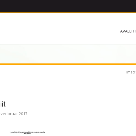
AVALEH
Imatr
iit
. veebruar 2017