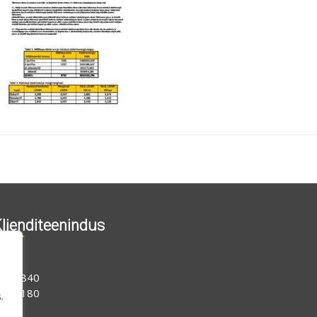
lienditeenindus
06 1840
15 0180
.