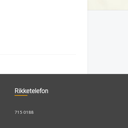
Rikketelefon
715 0188