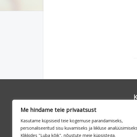
K
Me hindame teie privaatsust
6
Kasutame küpsiseid teie kogemuse parandamiseks,
7
personaliseeritud sisu kuvamiseks ja liikluse analüüsimiseks
Klikkides "Luba kõik", nõustute meie küpsistega.