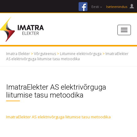
facebook
Eesti
Iseteenindus
Imatra Elekter
>
Võrguteenus
>
Liitumine elektrivõrguga
>
ImatraElekter
AS elektrivõrguga liitumise tasu metoodika
ImatraElekter AS elektrivõrguga
liitumise tasu metoodika
ImatraElekter AS elektrivõrguga liitumise tasu metoodika