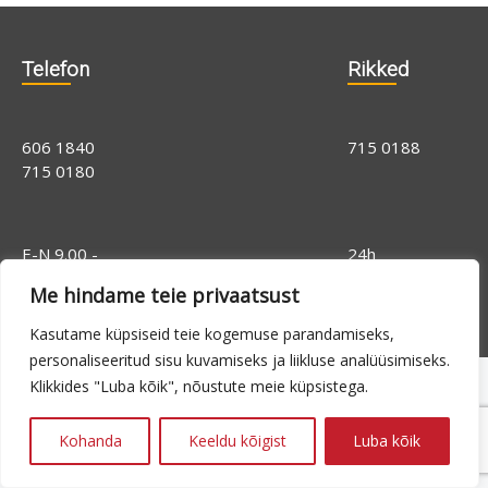
Telefon
Rikked
606 1840
715 0188
715 0180
E-N 9.00 -
24h
16.00, R 9.00 -
Me hindame teie privaatsust
14.00
Kasutame küpsiseid teie kogemuse parandamiseks,
personaliseeritud sisu kuvamiseks ja liikluse analüüsimiseks.
Klikkides "Luba kõik", nõustute meie küpsistega.
Kohanda
Keeldu kõigist
Luba kõik