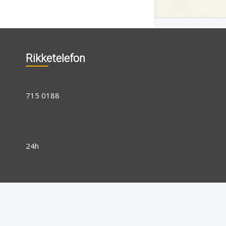
Rikketelefon
715 0188
24h