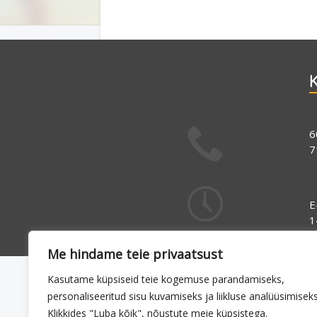
K
6
7
E
1
Me hindame teie privaatsust
Kasutame küpsiseid teie kogemuse parandamiseks,
personaliseeritud sisu kuvamiseks ja liikluse analüüsimiseks
Klikkides "Luba kõik", nõustute meie küpsistega.