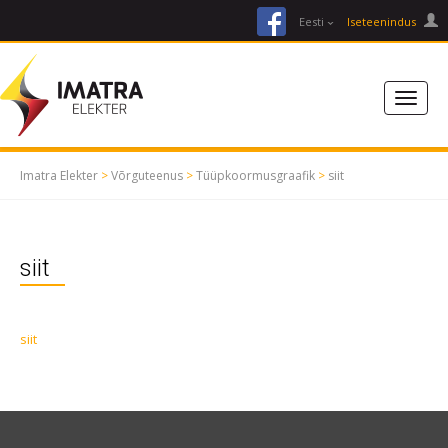
facebook
Eesti
Iseteenindus
Imatra Elekter
>
Võrguteenus
>
Tüüpkoormusgraafik
>
siit
siit
siit