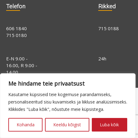
Telefon
Rikked
606 1840
715 0188
715 0180
E-N 9.00 -
24h
16.00, R 9.00 -
14.00
Me hindame teie privaatsust
Kasutame küpsiseid teie kogemuse parandamiseks,
personaliseeritud sisu kuvamiseks ja liikluse analüüsimiseks.
Klikkides "Luba kõik", nõustute meie küpsistega.
Kohanda
Keeldu kõigist
Luba kõik