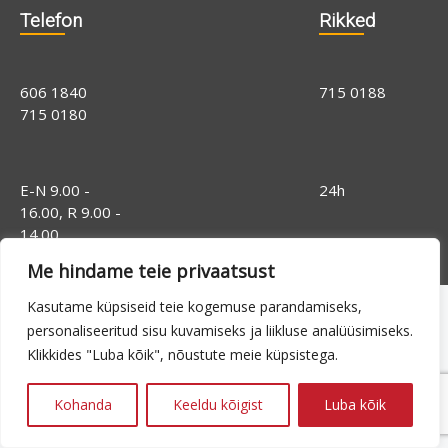
Telefon
Rikked
606 1840
715 0188
715 0180
E-N 9.00 -
24h
16.00, R 9.00 -
14.00
Me hindame teie privaatsust
Kasutame küpsiseid teie kogemuse parandamiseks,
personaliseeritud sisu kuvamiseks ja liikluse analüüsimiseks.
Klikkides "Luba kõik", nõustute meie küpsistega.
Kohanda
Keeldu kõigist
Luba kõik