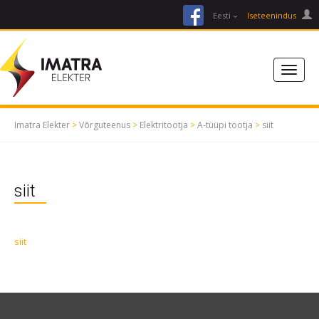
facebook
Eesti
Iseteenindus
Imatra Elekter
>
Võrguteenus
>
Elektritootja
>
A-tüüpi tootja
>
siit
siit
siit