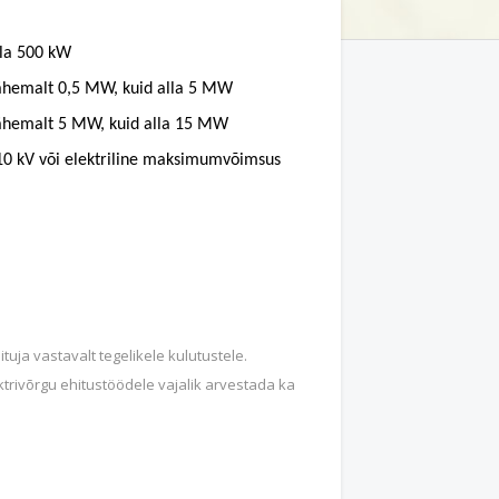
lla 500 kW
ähemalt 0,5 MW, kuid alla 5 MW
ähemalt 5 MW, kuid alla 15 MW
0 kV või elektriline
maksimumvõimsus
ituja vastavalt tegelikele kulutustele.
trivõrgu ehitustöödele vajalik arvestada ka