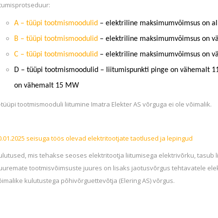
iitumisprotseduur:
A – tüüpi tootmismoodulid
– elektriline maksimumvõimsus on a
B – tüüpi tootmismoodulid
– elektriline maksimumvõimsus on v
C – tüüpi tootmismoodulid
– elektriline maksimumvõimsus on v
D – tüüpi tootmismoodulid – liitumispunkti pinge on vähemalt 11
on vähemalt 15 MW
-tüüpi tootmismooduli liitumine Imatra Elekter AS võrguga ei ole võimalik.
0.01.2025 seisuga töös olevad elektritootjate taotlused ja lepingud
ulutused, mis tehakse seoses elektritootja liitumisega elektrivõrku, tasub li
uuremate tootmisvõimsuste juures on lisaks jaotusvõrgus tehtavatele elek
õimalike kulutustega põhivõrguettevõtja (Elering AS) võrgus.