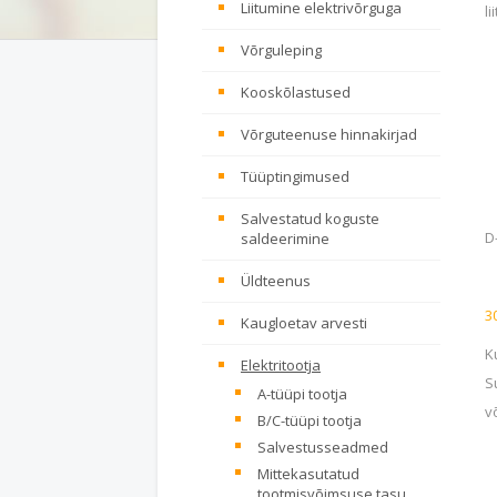
Liitumine elektrivõrguga
l
Võrguleping
Kooskõlastused
Võrguteenuse hinnakirjad
Tüüptingimused
Salvestatud koguste
D
saldeerimine
Üldteenus
3
Kaugloetav arvesti
K
Elektritootja
S
A-tüüpi tootja
v
B/C-tüüpi tootja
Salvestusseadmed
Mittekasutatud
tootmisvõimsuse tasu