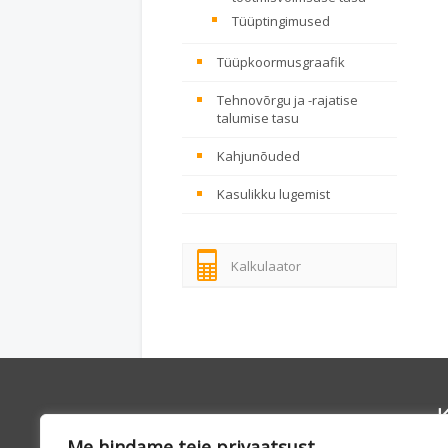
Tüüptingimused
Tüüpkoormusgraafik
Tehnovõrgu ja -rajatise
talumise tasu
Kahjunõuded
Kasulikku lugemist
Kalkulaator
K
Me hindame teie privaatsust