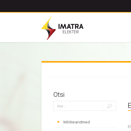
Otsi
E
Mõõteandmed
E